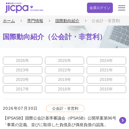
会員ログイン
開
く
ホーム
専門情報
国際動向紹介
公会計・非営利
国際動向紹介（公会計・非営利）
2026年
2025年
2024年
2023年
2022年
2021年
2020年
2019年
2018年
2017年
2016年
2015年
2026年07月30日
公会計・非営利
【IPSASB】国際公会計基準審議会（IPSASB）公開草案第96号
「事業の定義、並びに取得した負債及び偶発負債の認識」