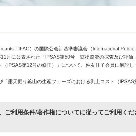
ountants：IFAC）の国際公会計基準審議会（International Public S
B）から2024年11月に公表された「IPSAS第50号「鉱物資源の探査及び評
（IPSAS第12号の修正）」について、仲友佳子会員に解説し
び「露天掘り鉱山の生産フェーズにおける剥土コスト（IPSAS第
、
ご利用条件/著作権について
に従ってご利用くだ