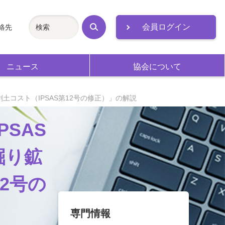
会員ログイン
絡先
検
索
ニュース
協会について
剥土コスト（IPSAS第12号の修正）」の解説
PSAS
掘り鉱
2号の
専門情報