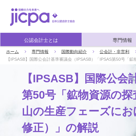
公認会計士とは
専門情報
ホーム
専門情報
国際動向紹介
公会計・非営利
【IPSASB】国際公会計基準審議会（IPSASB）「IPSAS第5
【IPSASB】国際公会計
第50号「鉱物資源の
山の生産フェーズにおけ
修正）」の解説