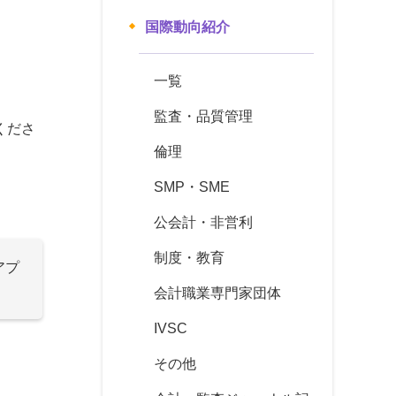
国際動向紹介
一覧
監査・品質管理
くださ
倫理
SMP・SME
公会計・非営利
制度・教育
アプ
会計職業専門家団体
IVSC
その他