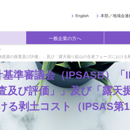
English
本部／地域会連
一般企業の方へ
0号「鉱物資源の探査及び評価」」及び「露天掘り鉱山の生産フェーズにおける
基準審議会（IPSASB）「I
探査及び評価」」及び「露天
る剥土コスト（IPSAS第1