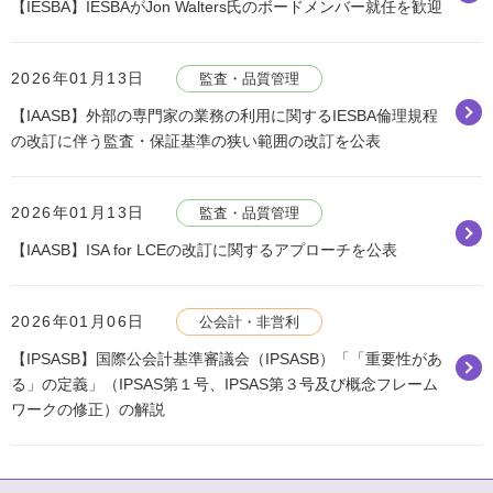
【IESBA】IESBAがJon Walters氏のボードメンバー就任を歓迎
2026年01月13日
監査・品質管理
【IAASB】外部の専門家の業務の利用に関するIESBA倫理規程
の改訂に伴う監査・保証基準の狭い範囲の改訂を公表
2026年01月13日
監査・品質管理
【IAASB】ISA for LCEの改訂に関するアプローチを公表
2026年01月06日
公会計・非営利
【IPSASB】国際公会計基準審議会（IPSASB）「「重要性があ
る」の定義」（IPSAS第１号、IPSAS第３号及び概念フレーム
ワークの修正）の解説