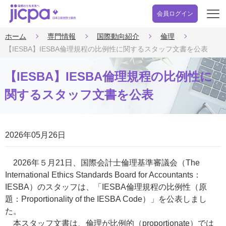
会員ログイン
開
く
ホーム
専門情報
国際動向紹介
倫理
【IESBA】IESBA倫理規程の比例性に関するスタッフ文書を公表
【IESBA】IESBA倫理規程の比例性に
関するスタッフ文書を公表
2026年05月26日
2026年５月21日、国際会計士倫理基準審議会（The
International Ethics Standards Board for Accountants：
IESBA）のスタッフは、「IESBA倫理規程の比例性（原
題：Proportionality of the IESBA Code）」を公表しまし
た。
本スタッフ文書は、倫理が比例的（proportionate）では