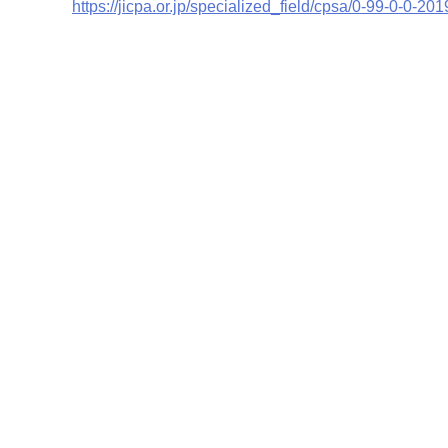
https://jicpa.or.jp/specialized_field/cpsa/0-99-0-0-20