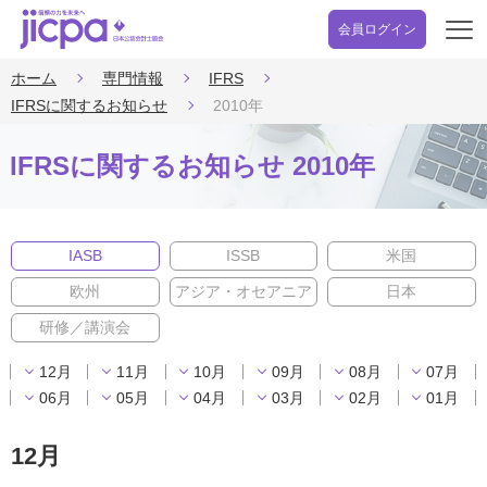
会員ログイン
開
く
ホーム
専門情報
IFRS
IFRSに関するお知らせ
2010年
IFRSに関するお知らせ 2010年
IASB
ISSB
米国
欧州
アジア・オセアニア
日本
研修／講演会
12月
11月
10月
09月
08月
07月
06月
05月
04月
03月
02月
01月
12月