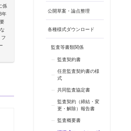
に係
公開草案・論点整理
3年
要
各種様式ダウンロード
な
・フ
ー
監査等書類関係
監査契約書
任意監査契約書の様
式
共同監査協定書
監査契約（締結・変
更・解除）報告書
監査概要書