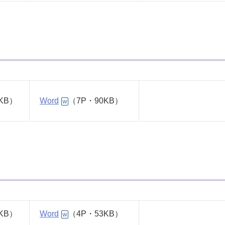
8KB）
Word
（7P・90KB）
9KB）
Word
（4P・53KB）