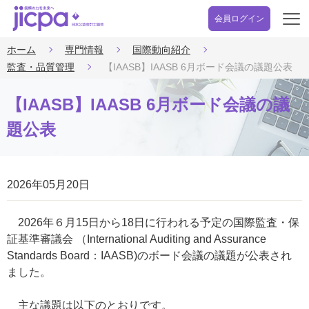
会員ログイン
開
く
ホーム
専門情報
国際動向紹介
監査・品質管理
【IAASB】IAASB 6月ボード会議の議題公表
【IAASB】IAASB 6月ボード会議の議
題公表
2026年05月20日
2026年６月15日から18日に行われる予定の国際監査・保
証基準審議会 （International Auditing and Assurance
Standards Board：IAASB)のボード会議の議題が公表され
ました。
主な議題は以下のとおりです。