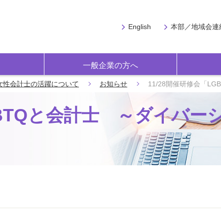
English
本部／地域会連
一般企業の方へ
女性会計士の活躍について
お知らせ
11/28開催研修会「
GBTQと会計士 ～ダイバー