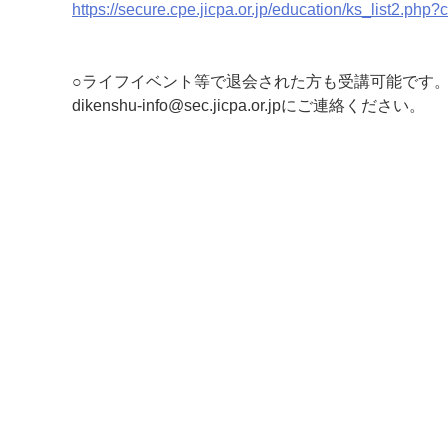
https://secure.cpe.jicpa.or.jp/education/ks_li
○ライフイベント等で退会された方も受講可能です
dikenshu-info@sec.jicpa.or.jpにご連絡ください。