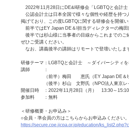
2022年11月28日にDE&I研修会「LGBTQと
公認会計士は日本全国で様々な個性や経歴を持つ人
掲げており、この度LGBTQに関する研修会を開催
前半ではEY Japan DE＆I担当ディレクターの
後半では杉山様に当事者の目線からこれまでのご経
ぜひご受講ください。
なお、講義後半の講師はリモートで登壇いたしま
研修テーマ：LGBTQと会計士 ～ダイバーシティ
講師 ：
（前半）梅田 恵氏（EY Japan DE＆I
（後半）杉山 文野氏（NPO法人東京レイン
開催日時 ：2022年11月28日（月） 13:30～15:10
参加料 ：無料
＜研修概要・お申込み＞
○会員・準会員の方はこちらからお申込みください
https://secure.cpe.jicpa.or.jp/education/ks_lis