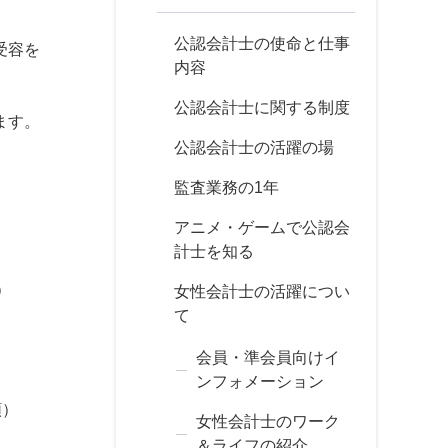
公認会計士の使命と仕事
受容を
内容
公認会計士に関する制度
ます。
公認会計士の活躍の場
監査業務の1年
アニメ・ゲームで公認会
計士を知る
）
女性会計士の活躍につい
て
会員・準会員向けイ
ンフォメーション
順）
女性会計士のワーク
＆ライフの紹介