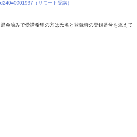
st2.php?cd240=0001937（リモート受講）
。退会済みで受講希望の方は氏名と登録時の登録番号を添えて