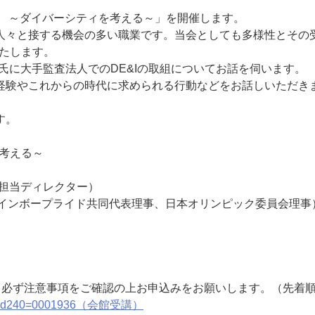
会計士 ～ダイバーシティを考える～」を開催します。
々と接する機会の多い職業です。当会としても多様性とその
いたします。
梅田氏に大手監査法人でのDE&Iの取組についてお話を伺います。
験やこれからの時代に求められる行動などをお話しいただき
す。
を考える～
担当ディレクター）
ボープライド共同代表理事、日本オリンピック委員会理事
。必ず注意事項をご確認の上お申込みをお願いします。（先着
t2.php?cd240=0001936（会館受講）