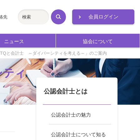
会員ログイン
絡先
検
索
ニュース
協会について
LGBTQと会計士 ～ダイバーシティを考える～」のご案内
シティ
公認会計士とは
公認会計士の魅力
公認会計士について知る