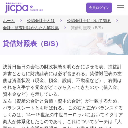
会員ログイン
開
く
ホーム
公認会計士とは
公認会計士について知る
会計・監査用語かんたん解説集
貸借対照表（B/S）
貸借対照表（B/S）
決算日当日の会社の財政状態を明らかにさせる表。損益計
算書とともに財務諸表には必ず含まれる。貸借対照表の左
側は資産状況（現金、預金、設備、不動産など）、右側は
それを入手する元金がどこから入ってきたのか（借入金、
資本金など）を示している。
左右（資産の合計と負債・資本の合計）が一致するため、
バランスシートとも呼ばれる。 この右と左がバランスする
しくみは、14〜15世紀の中世ヨーロッパにおいてイタリア
商人が体系化したものであり、これについてゲーテは「人