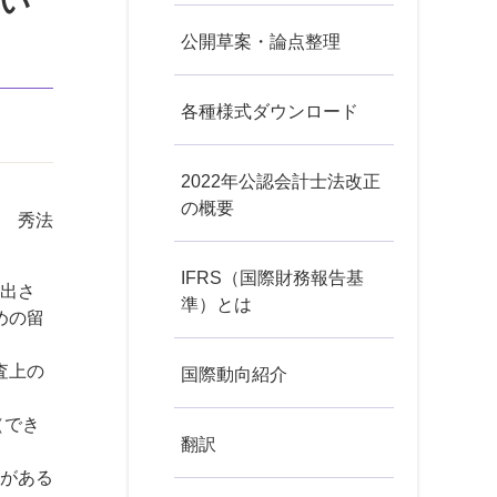
い
公開草案・論点整理
各種様式ダウンロード
2022年公認会計士法改正
の概要
 秀法
IFRS（国際財務報告基
出さ
準）とは
めの留
査上の
国際動向紹介
（でき
翻訳
がある