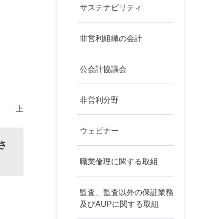
サステナビリティ
非営利組織の会計
公会計協議会
非営利分野
以 上
ウェビナー
さ
職業倫理に関する取組
監査、監査以外の保証業務
及びAUPに関する取組