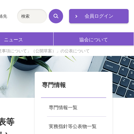
会員ログイン
絡先
検
索
ニュース
協会について
意事項について」（公開草案）」の公表について
専門情報
専門情報一覧
表等
実務指針等公表物一覧