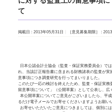
に対する監査上の留意事項に
て
掲載日
2013年05月31日
［意見募集期限］
201
日本公認会計士協会（監査・保証実務委員会）では
れ、当該訂正報告書に含まれる財務諸表の監査が実
意事項につき調査研究を行ってまいりました。
このたび一応の検討を終えたため、監査・保証実務
留意事項について」（公開草案）として公表し、広
本公開草案についてご意見がございましたら、平成2
るだけ電子メールでお寄せくださいますようお願い
お寄せいただいたご意見につきましては、個別には