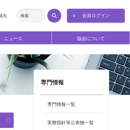
会員ログイン
絡先
検
索
ニュース
協会について
専門情報
専門情報一覧
実務指針等公表物一覧