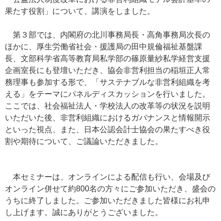
果たす役割」について、講演をしました。
第３部では、内閣府の北川事務局長・高角事務局次長の
ほかに、厚生労働省社会・援護局の田中規倫福祉基盤課
長、文部科学省高等教育局私学部の篠原量紗私学経営支援
企画室長にも登壇いただき、協会非営利担当の稲垣正人常
務理事も参加する形で、「サステナブルな非営利組織を考
える」をテーマにパネルディスカッションを行いました。
ここでは、社会福祉法人・学校法人の改革等の状況を説明
いただいた後、非営利組織におけるガバナンスと情報開示
といった視点、また、日本公認会計士協会の果たすべき役
割や期待について、ご議論いただきました。
本セミナーは、オンラインによる配信も行い、会場及び
オンライン併せて約800名の方々にご参加いただき、盛会の
うちに終了しました。ご参加いただきました皆様にお礼申
し上げます。誠にありがとうございました。