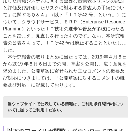
用した情報システムに関する重要な虚偽表示リスクの識別
と評価及び評価したリスクに対応する監査人の手続につい
て」に関するＱ＆Ａ」（以下「ＩＴ研42 号」という。）に
ついて、クラウドサービス、ＥＲＰ（Enterprise Resource
Planning）といったＩＴ技術の進歩や普及が多岐にわたる
ことを踏まえ、見直しを行ったものです。なお、本研究報
告の公表をもって、ＩＴ研42 号は廃止することといたしま
した。
本研究報告の取りまとめに当たっては、2019 年４月５日
から2019 年５月６日までの間、草案を公開し、広く意見を
求めました。公開草案に寄せられた主なコメントの概要及
び対応につきましては、「公開草案に対するコメントの概
要及び対応」に記載しております。
当ウェブサイトで公表している情報は、
ご利用条件/著作権につ
いて
に従ってご利用ください。