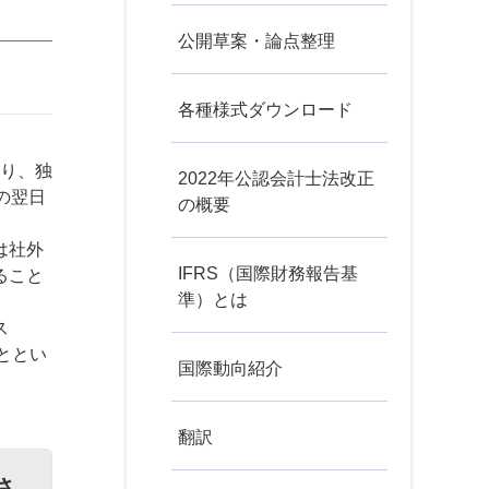
公開草案・論点整理
各種様式ダウンロード
より、独
2022年公認会計士法改正
の翌日
の概要
は社外
IFRS（国際財務報告基
ること
準）とは
ス
ととい
国際動向紹介
翻訳
さ