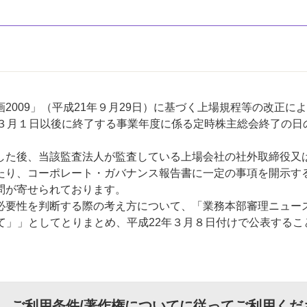
009」（平成21年９月29日）に基づく上場規程等の改正に
年３月１日以後に終了する事業年度に係る定時株主総会終了の日
た後、当該監査法人が監査している上場会社の社外取締役又
たり、コーポレート・ガバナンス報告書に一定の事項を開示す
問が寄せられております。
要性を判断する際の考え方について、「業務本部審理ニュー
て」」としてとりまとめ、平成22年３月８日付けで公表するこ
、
ご利用条件/著作権について
に従ってご利用くだ