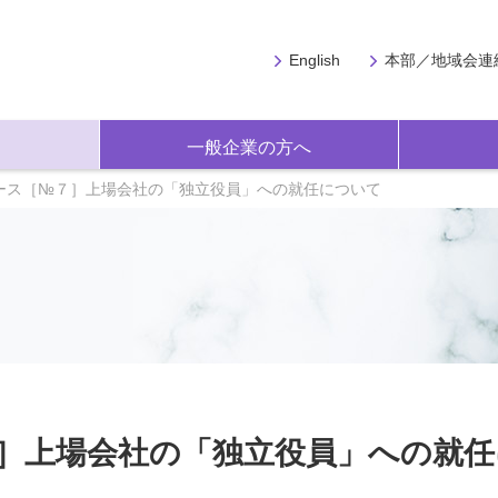
English
本部／地域会連
一般企業の方へ
ース［№７］上場会社の「独立役員」への就任について
］上場会社の「独立役員」への就任