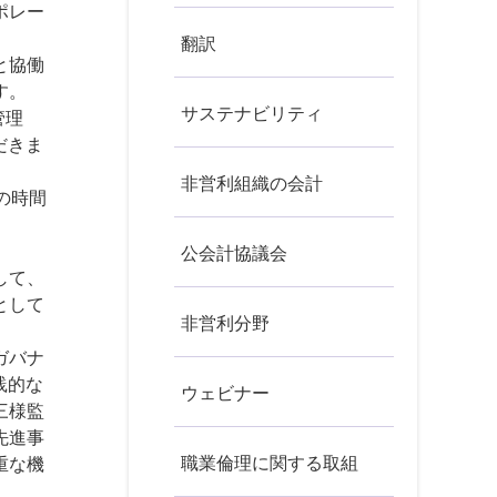
ポレー
翻訳
と協働
す。
サステナビリティ
管理
だきま
非営利組織の会計
の時間
公会計協議会
して、
として
非営利分野
ガバナ
践的な
ウェビナー
三様監
先進事
職業倫理に関する取組
重な機