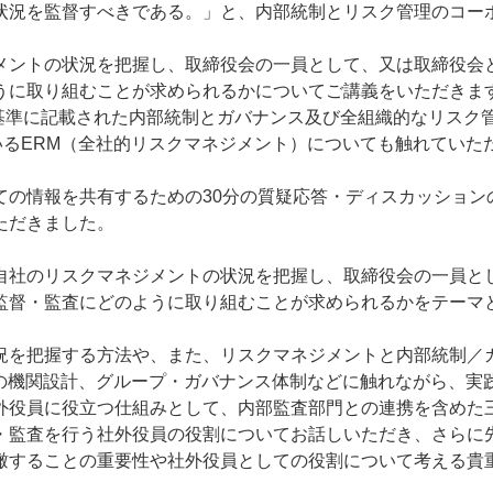
状況を監督すべきである。」と、内部統制とリスク管理のコー
ントの状況を把握し、取締役会の一員として、又は取締役会
うに取り組むことが求められるかについてご講義をいただきま
基準に記載された内部統制とガバナンス及び全組織的なリスク
れているERM（全社的リスクマネジメント）についても触れていた
の情報を共有するための30分の質疑応答・ディスカッション
ただきました。
社のリスクマネジメントの状況を把握し、取締役会の一員と
監督・監査にどのように取り組むことが求められるかをテーマ
を把握する方法や、また、リスクマネジメントと内部統制／
法の機関設計、グループ・ガバナンス体制などに触れながら、実
外役員に役立つ仕組みとして、内部監査部門との連携を含めた
・監査を行う社外役員の役割についてお話しいただき、さらに
瞰することの重要性や社外役員としての役割について考える貴