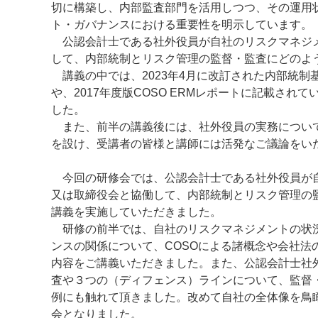
切に構築し、内部監査部門を活用しつつ、その運用
ト・ガバナンスにおける重要性を明示しています。
公認会計士である社外役員が自社のリスクマネジメ
して、内部統制とリスク管理の監督・監査にどのよ
講義の中では、2023年4月に改訂された内部統制
や、2017年度版COSO ERMレポートに記載さ
した。
また、前半の講義後には、社外役員の実務について
を設け、受講者の皆様と講師には活発なご議論をい
今回の研修会では、公認会計士である社外役員が自
又は取締役会と協働して、内部統制とリスク管理の
講義を実施していただきました。
研修の前半では、自社のリスクマネジメントの状況
ンスの関係について、COSOによる諸概念や会社
内容をご講義いただきました。また、公認会計士社
査や３つの（ディフェンス）ラインについて、監督
例にも触れて頂きました。改めて自社の全体像を鳥
会となりました。