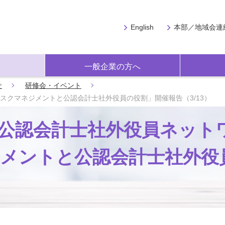
English
本部／地域会連
一般企業の方へ
せ
研修会・イベント
スクマネジメントと公認会計士社外役員の役割」開催報告（3/13）
 公認会計士社外役員ネット
ジメントと公認会計士社外役