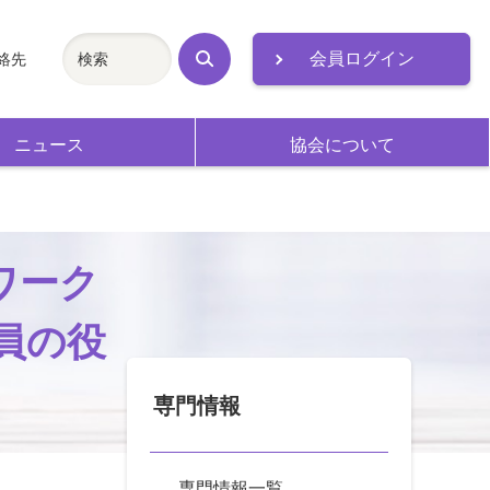
会員ログイン
絡先
検
索
ニュース
協会について
ワーク
員の役
専門情報
専門情報一覧