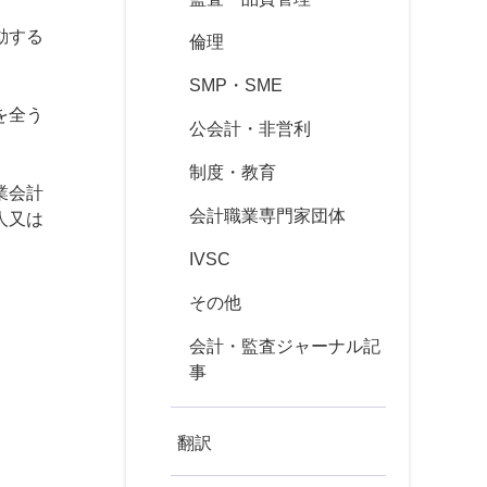
動する
倫理
SMP・SME
を全う
公会計・非営利
制度・教育
業会計
会計職業専門家団体
人又は
IVSC
その他
会計・監査ジャーナル記
事
翻訳