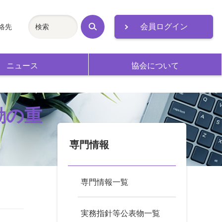
会員ログイン
絡先
検
索
ニュース
協会について
動の重
専門情報
専門情報一覧
実務指針等公表物一覧