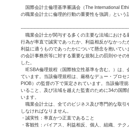
国際会計士倫理基準審議会（The International Ethics 
の職業会計士に倫理的行動の重要性を強調」という
---------------------------------------------------------------------------
職業会計士が関与する多くの主要な法域における最
行為が率直で誠実であったか、利益相反がなかった
利益に適うものであったかについて懸念を抱いてい
の会計事務所等に対する重要な規制上の罰則やその
した。
IESBA倫理規程（国際独立性基準を含む。）は
ています。当該倫理規程は、厳格なデュー・プロセスに従い、公益監視
PIOB）の監督の下で策定されています。当該倫理
いること、及び法域を越えた監査のために34の国
います。
職業会計士は、全てのビジネス及び専門的な取引や
しなければなりません。
・誠実性：率直かつ正直であること
・客観性：バイアス、利益相反、個人、組織、テク