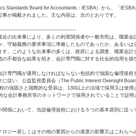
Standards Board for Accountants：IESBA）から、「IES
記事が掲載されました。主な内容は、次のとおりです。
--------------------------------------------------
近の出来事により、多くの利害関係者や一般市民は、職業会
か、守秘義務の要求事項に準拠したものであったか、あるいは
ます。このような出来事の多くは、政府による調査、職業会計
他の不都合な結果を招き、会計専門職に対する社会的信用を損
、会計専門職が適用しなければならない包括的で強固な倫理規程
委員会（The Public Interest Oversight Boar
規程の強固さと国際的な受容は、130以上の法域で採用又は使用
際的な会計事務所等のネットワークで採用されていることで証明
関係において、当該倫理規程における５つの基本原則に従っ
ノロジー若しくはその他の要因からの過度の影響又はこれらへ