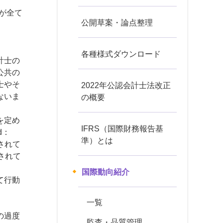
BAが全て
公開草案・論点整理
各種様式ダウンロード
計士の
公共の
士やそ
2022年公認会計士法改正
ないま
の概要
を定め
IFRS（国際財務報告基
d：
準）とは
されて
されて
国際動向紹介
て行動
一覧
の過度
監査・品質管理