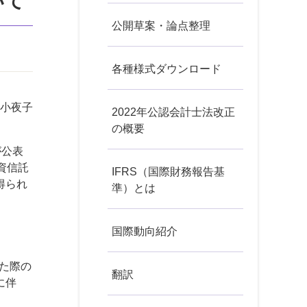
いて
公開草案・論点整理
各種様式ダウンロード
小夜子
2022年公認会計士法改正
の概要
が公表
資信託
IFRS（国際財務報告基
得られ
準）とは
国際動向紹介
た際の
翻訳
に伴