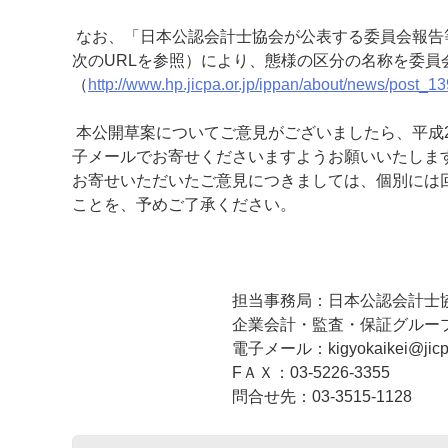
なお、「日本公認会計士協会が公表する委員会報告等
次のURLを参照）により、態様の区分の名称を委員
（
http://www.hp.jicpa.or.jp/ippan/about/news/post_13
本公開草案についてご意見がございましたら、平成2
子メールでお寄せくださいますようお願いいたしま
お寄せいただいたご意見につきましては、個別には
ことを、予めご了承ください。
担当事務局：日本公認会計士
企業会計・監査・保証グルー
電子メール：kigyokaikei@jicpa.
FＡＸ：03-5226-3355
問合せ先：03-3515-1128