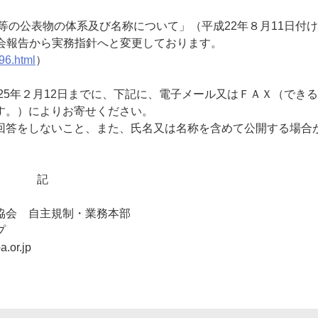
の公表物の体系及び名称について」（平成22年８月11日付
会報告から実務指針へと変更しております。
96.html
）
5年２月12日までに、下記に、電子メール又はＦＡＸ（でき
す。）によりお寄せください。
回答をしないこと、また、氏名又は名称を含めて公開する場合
記
協会 自主規制・業務本部
プ
or.jp