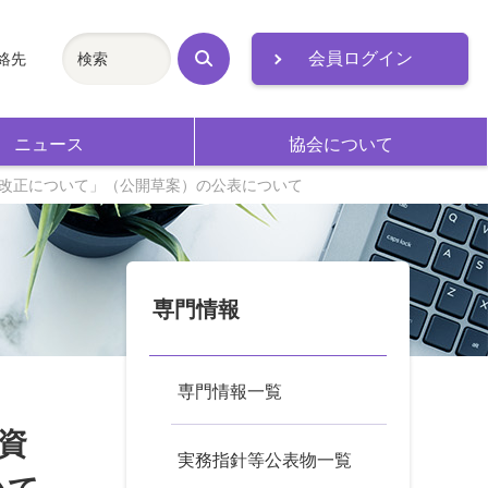
会員ログイン
絡先
検
索
ニュース
協会について
の改正について」（公開草案）の公表について
専門情報
専門情報一覧
資
実務指針等公表物一覧