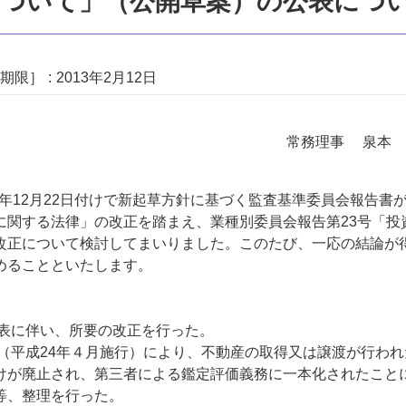
について」（公開草案）の公表につ
期限］
2013年2月12日
常務理事 泉本 
年12月22日付けで新起草方針に基づく監査基準委員会報告書
に関する法律」の改正を踏まえ、業種別委員会報告第23号「投
改正について検討してまいりました。このたび、一応の結論が
めることといたします。
表に伴い、所要の改正を行った。
（平成24年４月施行）により、不動産の取得又は譲渡が行われ
けが廃止され、第三者による鑑定評価義務に一本化されたこと
等、整理を行った。