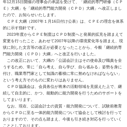
年12月15日開催の理事会の承認を受けて、「継続的専門研修（ＣＰ
Ｅ）大綱」を「継続的専門能力開発（ＣＰＤ）大綱」へ改正しまし
たので、お知らせいたします。
ＣＰＥ大綱（2007年１月16日付け公表）は、ＣＰＥの理念を体系
的に示す指針です。
2023年度からＣＰＥ制度はＣＰＤ制度へと発展的拡充を踏まえて
変更を行ったこと、あわせて2007年以降の環境変化等を踏まえ、現
状に則した文言等の改正が必要となったことから、今般「継続的専
門能力開発（ＣＰＤ）大綱」へと改正を行いました。
この改正において、大綱の「公認会計士はその使命及び職責を全
うするため、常に「自ら考え、自ら学び、自ら省みる」姿勢を身に
付け、職業専門家として知識の蓄積に常に努めなければならない」
という考え方そのものに変わりはありません。
ＣＰＤ協議会は、会員各位が将来の活動領域を見据えた上で、継
続して自主的に、かつ、能動的に能力開発を行うためのサポートを
してまいります。
なお、現在、公認会計士の資質・能力開発について、試験前教育
からＣＰＤに至る一体的能力開発について協会として検討を行って
おりますので、その点も踏まえ、今後も引き続き対応を行っていく
こととしております。