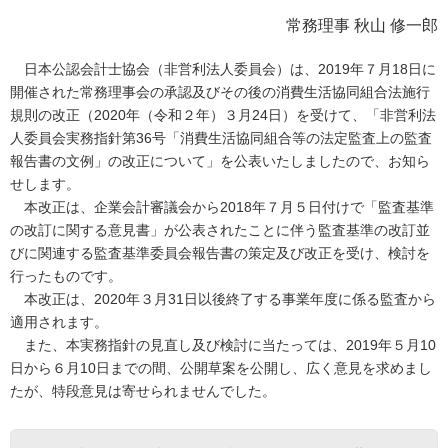
常務理事 秋山 修一郎
日本公認会計士協会（非営利法人委員会）は、2019年７月18日に
開催された常務理事会の承認及びその後の消費生活協同組合法施行
規則の改正（2020年（令和２年）３月24日）を受けて、「非営利法
人委員会実務指針第36号「消費生活協同組合等の法定監査上の監査
報告書の文例」の改正について」を公表いたしましたので、お知ら
せします。
本改正は、企業会計審議会から2018年７月５日付けで「監査基準
の改訂に関する意見書」が公表されたことに伴う監査基準の改訂並
びに関連する監査基準委員会報告書の策定及び改正を受け、検討を
行ったものです。
本改正は、2020年３月31日以後終了する事業年度に係る監査から
適用されます。
また、本実務指針の見直し及び検討に当たっては、2019年５月10
日から６月10日までの間、公開草案を公開し、広く意見を求めまし
たが、特段意見は寄せられませんでした。