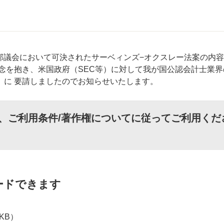
連邦議会において可決されたサーベィンズ−オクスレー法案の内
念を抱き、米国政府（SEC等）に対して我が国公認会計士業界
）に 要請しましたのでお知らせいたします。
、
ご利用条件/著作権について
に従ってご利用くだ
ードできます
9KB）