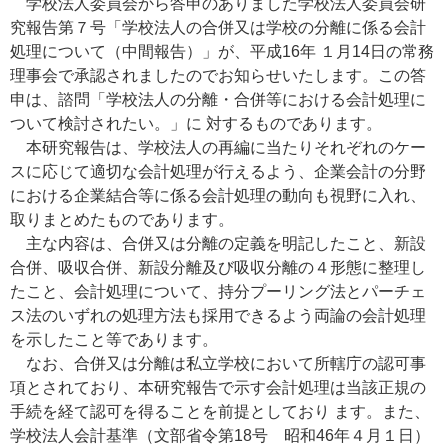
学校法人委員会から答申のありました学校法人委員会研
究報告第７号「学校法人の合併又は学校の分離に係る会計
処理について（中間報告）」が、平成16年 １月14日の常務
理事会で承認されましたのでお知らせいたします。この答
申は、諮問「学校法人の分離・合併等における会計処理に
ついて検討されたい。」に 対するものであります。
本研究報告は、学校法人の再編に当たりそれぞれのケー
スに応じて適切な会計処理が行えるよう、企業会計の分野
における企業結合等に係る会計処理の動向も視野に入れ、
取りまとめたものであります。
主な内容は、合併又は分離の定義を明記したこと、新設
合併、吸収合併、新設分離及び吸収分離の４形態に整理し
たこと、会計処理について、持分プーリング法とパーチェ
ス法のいずれの処理方法も採用できるよう両論の会計処理
を示したこと等であります。
なお、合併又は分離は私立学校において所轄庁の認可事
項とされており、本研究報告で示す会計処理は当該正規の
手続を経て認可を得ることを前提としており ます。また、
学校法人会計基準（文部省令第18号 昭和46年４月１日）