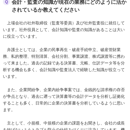
会計・監査の知識が現在の業務にどのように活か
Q
されているか教えてください
上場会社の社外取締役（監査等委員）及び社外監査役に就任して
います。社外役員として、会計知識や監査の知識があることは大い
に役立っています。
弁護士としては、企業の民事再生・破産手続申立、破産管財業
務、私的整理、特別清算、会社分割、事業譲渡、株式譲渡等に携わ
って来ました。過去の記録である決算書、元帳、仕訳データ等を分
析する機会も多く、会計知識や監査法人で経験した知識が役立って
います。
また、企業間紛争、企業内紛争事案では、金銭的な請求権の存否
が争点となり、過去に遡って決算書等の会計データを分析し証拠化
することも多く、日常的に企業の決算書を分析しているように思い
ます。
主として、小規模、中規模の企業の課題をお聞きし、会社の成長
を妨げないようトラブル防止の仕組みづくりに注力しています。機