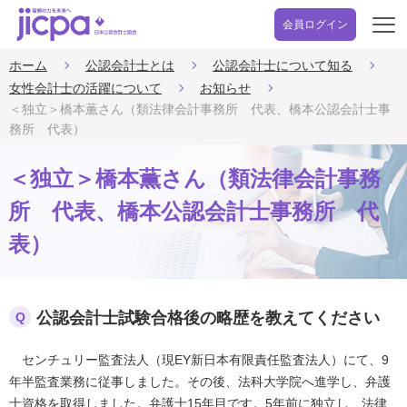
会員ログイン
開
く
ホーム
公認会計士とは
公認会計士について知る
女性会計士の活躍について
お知らせ
＜独立＞橋本薫さん（類法律会計事務所 代表、橋本公認会計士事
務所 代表）
＜独立＞橋本薫さん（類法律会計事務
所 代表、橋本公認会計士事務所 代
表）
公認会計士試験合格後の略歴を教えてください
Q
センチュリー監査法人（現EY新日本有限責任監査法人）にて、9
年半監査業務に従事しました。その後、法科大学院へ進学し、弁護
士資格を取得しました。弁護士15年目です。5年前に独立し、法律