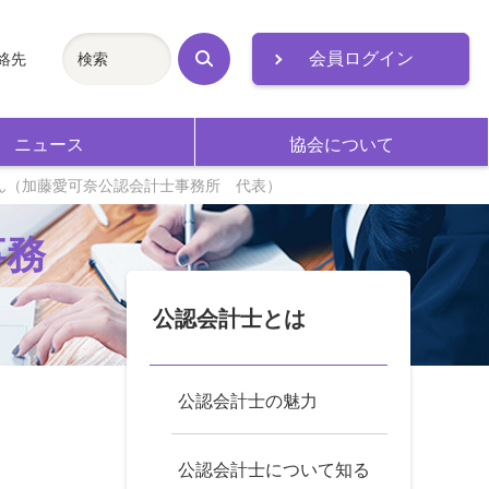
会員ログイン
絡先
検
索
ニュース
協会について
ん（加藤愛可奈公認会計士事務所 代表）
事務
公認会計士とは
公認会計士の魅力
公認会計士について知る