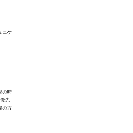
ュニケ
親の時
。優先
場の方