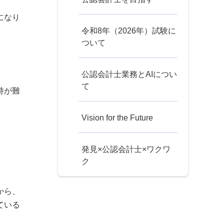
になり
令和8年（2026年）試験に
ついて
公認会計士業務とAIについ
て
持が難
Vision for the Future
発見×公認会計士×ワクワ
ク
から、
ている