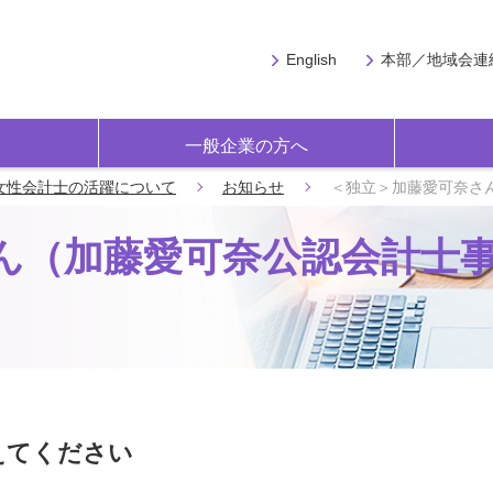
English
本部／地域会連
一般企業の方へ
女性会計士の活躍について
お知らせ
＜独立＞加藤愛可奈さ
ん（加藤愛可奈公認会計士
えてください