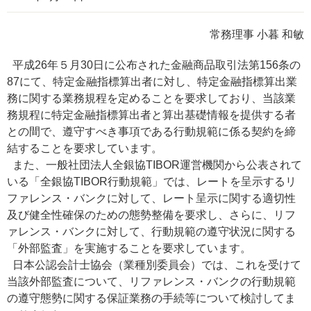
常務理事 小暮 和敏
平成26年５月30日に公布された金融商品取引法第156条の
87にて、特定金融指標算出者に対し、特定金融指標算出業
務に関する業務規程を定めることを要求しており、当該業
務規程に特定金融指標算出者と算出基礎情報を提供する者
との間で、遵守すべき事項である行動規範に係る契約を締
結することを要求しています。
また、一般社団法人全銀協TIBOR運営機関から公表されて
いる「全銀協TIBOR行動規範」では、レートを呈示するリ
ファレンス・バンクに対して、レート呈示に関する適切性
及び健全性確保のための態勢整備を要求し、さらに、リフ
ァレンス・バンクに対して、行動規範の遵守状況に関する
「外部監査」を実施することを要求しています。
日本公認会計士協会（業種別委員会）では、これを受けて
当該外部監査について、リファレンス・バンクの行動規範
の遵守態勢に関する保証業務の手続等について検討してま