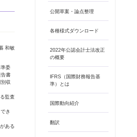
公開草案・論点整理
各種様式ダウンロード
暮 和敏
2022年公認会計士法改正
の概要
基準委
報告書
IFRS（国際財務報告基
門別収
準）とは
る監査
国際動向紹介
（でき
翻訳
がある