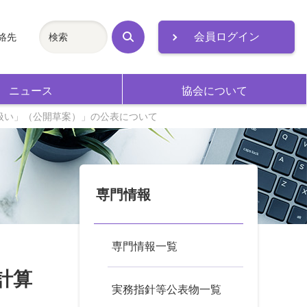
会員ログイン
絡先
検
索
ニュース
協会について
扱い」（公開草案）」の公表について
専門情報
専門情報一覧
計算
実務指針等公表物一覧