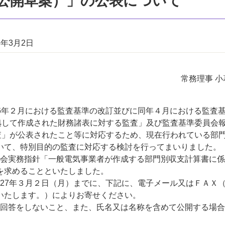
公開草案）」の公表について
5年3月2日
常務理事 小
6年２月における監査基準の改訂並びに同年４月における監査
拠して作成された財務諸表に対する監査」及び監査基準委員会
査」が公表されたこと等に対応するため、現在行われている部
いて、特別目的の監査に対応する検討を行ってまいりました。
会実務指針「一般電気事業者が作成する部門別収支計算書に係
を求めることといたしました。
27年３月２日（月）までに、下記に、電子メール又はＦＡＸ
いたします。）によりお寄せください。
回答をしないこと、また、氏名又は名称を含めて公開する場合