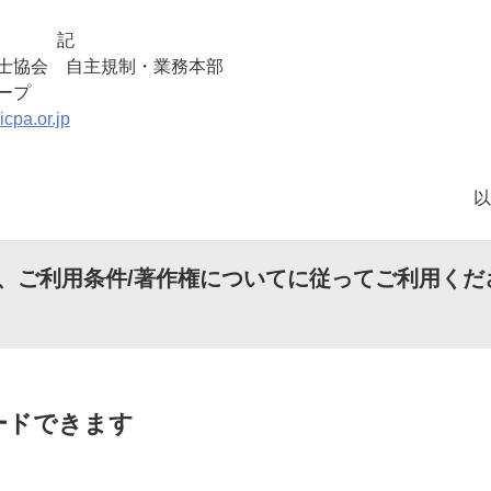
記
士協会 自主規制・業務本部
ープ
cpa.or.jp
、
ご利用条件/著作権について
に従ってご利用くだ
ードできます