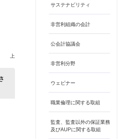
サステナビリティ
非営利組織の会計
公会計協議会
以 上
非営利分野
さ
ウェビナー
職業倫理に関する取組
監査、監査以外の保証業務
及びAUPに関する取組