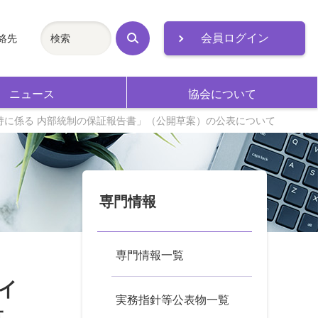
会員ログイン
絡先
検
索
ニュース
協会について
持に係る 内部統制の保証報告書」（公開草案）の公表について
専門情報
専門情報一覧
イ
実務指針等公表物一覧