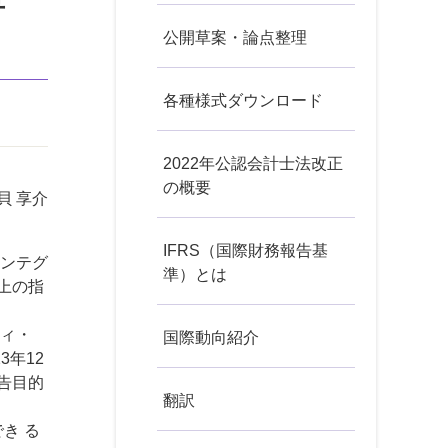
草
公開草案・論点整理
各種様式ダウンロード
2022年公認会計士法改正
の概要
貝 享介
IFRS（国際財務報告基
ンテグ
準）とは
上の指
ィ・
国際動向紹介
年12
告目的
翻訳
き る