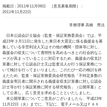
掲載日
2011年11月09日
［意見募集期限］
2011年11月22日
常務理事 高橋 秀法
日本公認会計士協会（監査・保証実務委員会）では、平
成23年３月11日に発生した東日本大震災に係る義援金を募
集している非営利法人又はその他の機関・団体等に対し、
義援金の収支について透明性を高めるべきとの社会的なニ
ーズが高まっていることに対応するため、義援金の収支計
算書に対して公認会計士又は監査法人が行う保証業務につ
いて検討を行ってまいりました。このたび一応の検討を終
えたため、監査・保証実務委員会研究報告「不特定多数の
義援金寄託者に開示される義援金収支計算書に対し公認会
計士等が行う保証業務に関する研究報告」（公開草案）と
して公表し、広く意見を求めることといたしました。
本公開草案についてご意見がございましたら、平成23年
11月22日（火）までに、下記に、電子メール又はＦＡＸ