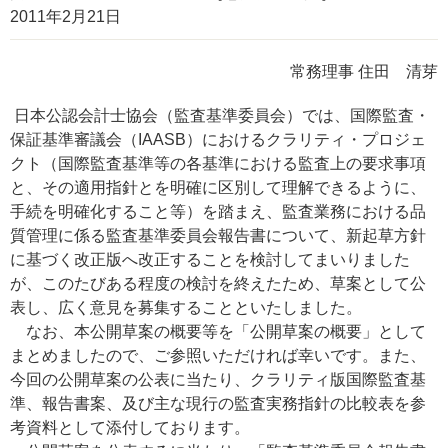
2011年2月21日
常務理事 住田 清芽
日本公認会計士協会（監査基準委員会）では、国際監査・
保証基準審議会（IAASB）におけるクラリティ・プロジェ
クト（国際監査基準等の各基準における監査上の要求事項
と、その適用指針とを明確に区別して理解できるように、
手続を明確化すること等）を踏まえ、監査業務における品
質管理に係る監査基準委員会報告書について、新起草方針
に基づく改正版へ改正することを検討してまいりました
が、このたびある程度の検討を終えたため、草案として公
表し、広く意見を募集することといたしました。
なお、本公開草案の概要等を「公開草案の概要」として
まとめましたので、ご参照いただければ幸いです。また、
今回の公開草案の公表に当たり、クラリティ版国際監査基
準、報告書案、及び主な現行の監査実務指針の比較表を参
考資料として添付しております。