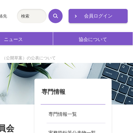
会員ログイン
絡先
検
索
ニュース
協会について
」（公開草案）の公表について
専門情報
専門情報一覧
員会
実務指針等公表物一覧