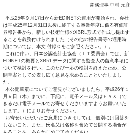
常務理事 中村 元彦
平成25年９月17日から新EDINETの運用が開始され、会社
は平成25年12月31日以後に終了する事業年度に係る有価証
券報告書から、新しい技術仕様のXBRL形式で作成し提出す
ることを義務付けられました（その他の報告書等の適用時
期については、本文 付録Ｃをご参照ください。）。
これに伴い、日本公認会計士協会（ＩＴ委員会）では、新
EDINETの概要とXBRLデータに関する監査人の留意事項に
ついて検討を行い、このたび一応の検討を終えたため、公
開草案として公表し広く意見を求めることといたしまし
た。
本公開草案についてご意見がございましたら、平成26年１
月９日（木）までに、下記に、電子メール又はＦＡＸ（で
きるだけ電子メールでお寄せくださいますようお願いいた
します。）によりお寄せください。
お寄せいただいたご意見につきましては、個別には回答を
しないこと、また、氏名又は名称を含めて公開する場合が
あることを、あらかじめご了承ください。