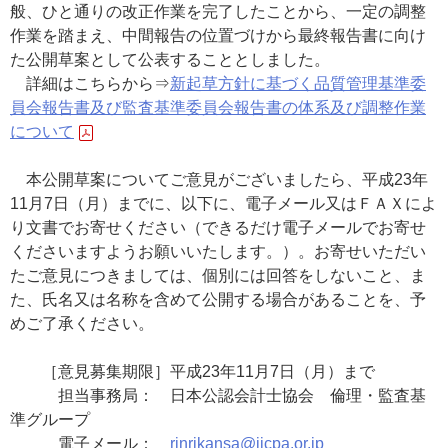
般、ひと通りの改正作業を完了したことから、一定の調整
作業を踏まえ、中間報告の位置づけから最終報告書に向け
た公開草案として公表することとしました。
詳細はこちらから⇒
新起草方針に基づく品質管理基準委
員会報告書及び監査基準委員会報告書の体系及び調整作業
について
本公開草案についてご意見がございましたら、平成23年
11月7日（月）までに、以下に、電子メール又はＦＡＸによ
り文書でお寄せください（できるだけ電子メールでお寄せ
くださいますようお願いいたします。）。お寄せいただい
たご意見につきましては、個別には回答をしないこと、ま
た、氏名又は名称を含めて公開する場合があることを、予
めご了承ください。
［意見募集期限］平成23年11月7日（月）まで
担当事務局： 日本公認会計士協会 倫理・監査基
準グループ
電子メール：
rinrikansa@jicpa.or.jp