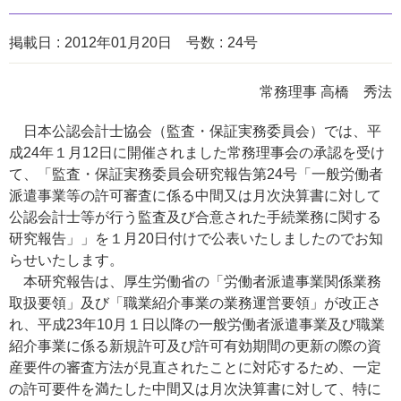
掲載日
2012年01月20日
号数
24号
常務理事 高橋 秀法
日本公認会計士協会（監査・保証実務委員会）では、平
成24年１月12日に開催されました常務理事会の承認を受け
て、「監査・保証実務委員会研究報告第24号「一般労働者
派遣事業等の許可審査に係る中間又は月次決算書に対して
公認会計士等が行う監査及び合意された手続業務に関する
研究報告」」を１月20日付けで公表いたしましたのでお知
らせいたします。
本研究報告は、厚生労働省の「労働者派遣事業関係業務
取扱要領」及び「職業紹介事業の業務運営要領」が改正さ
れ、平成23年10月１日以降の一般労働者派遣事業及び職業
紹介事業に係る新規許可及び許可有効期間の更新の際の資
産要件の審査方法が見直されたことに対応するため、一定
の許可要件を満たした中間又は月次決算書に対して、特に