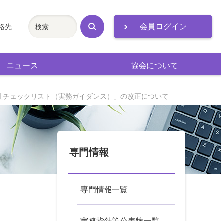
会員ログイン
絡先
検
索
ニュース
協会について
性チェックリスト（実務ガイダンス）」の改正について
専門情報
専門情報一覧
ト
実務指針等公表物一覧