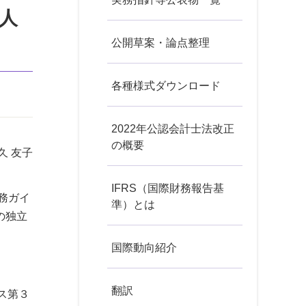
人
公開草案・論点整理
各種様式ダウンロード
2022年公認会計士法改正
の概要
久 友子
IFRS（国際財務報告基
務ガイ
準）とは
の独立
国際動向紹介
翻訳
ス第３