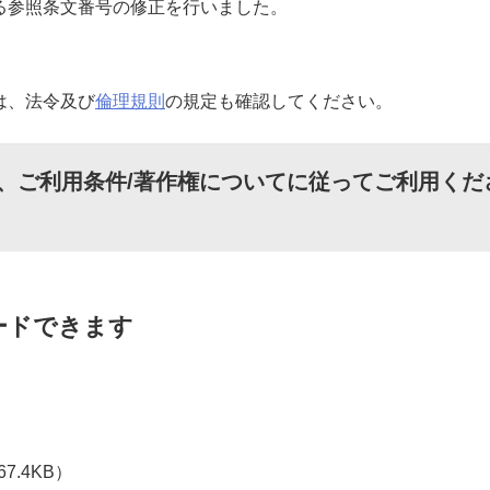
る参照条文番号の修正を行いました。
は、法令及び
倫理規則
の規定も確認してください。
、
ご利用条件/著作権について
に従ってご利用くだ
ードできます
7.4KB）