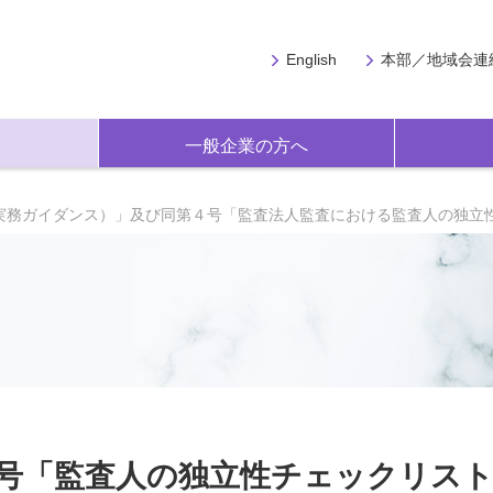
English
本部／地域会連
一般企業の方へ
実務ガイダンス）」及び同第４号「監査法人監査における監査人の独立
号「監査人の独立性チェックリス