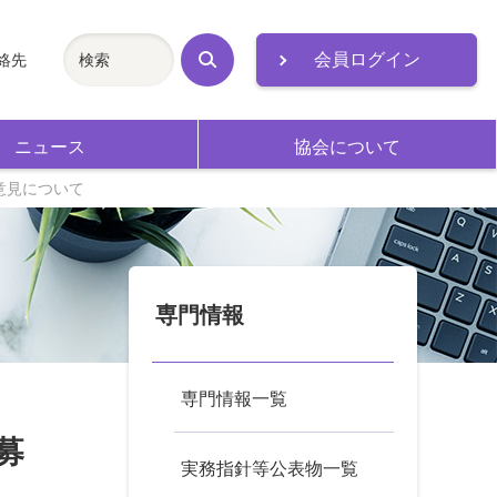
会員ログイン
絡先
検
索
ニュース
協会について
意見について
専門情報
専門情報一覧
募
実務指針等公表物一覧