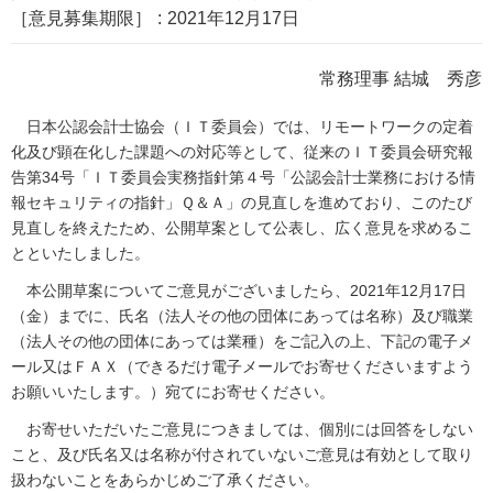
［意見募集期限］
2021年12月17日
常務理事 結城 秀彦
日本公認会計士協会（ＩＴ委員会）では、リモートワークの定着
化及び顕在化した課題への対応等として、従来のＩＴ委員会研究報
告第34号「ＩＴ委員会実務指針第４号「公認会計士業務における情
報セキュリティの指針」Ｑ＆Ａ」の見直しを進めており、このたび
見直しを終えたため、公開草案として公表し、広く意見を求めるこ
とといたしました。
本公開草案についてご意見がございましたら、2021年12月17日
（金）までに、氏名（法人その他の団体にあっては名称）及び職業
（法人その他の団体にあっては業種）をご記入の上、下記の電子メ
ール又はＦＡＸ（できるだけ電子メールでお寄せくださいますよう
お願いいたします。）宛てにお寄せください。
お寄せいただいたご意見につきましては、個別には回答をしない
こと、及び氏名又は名称が付されていないご意見は有効として取り
扱わないことをあらかじめご了承ください。