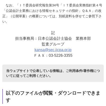
なお、「ＩＴ委員会研究報告第34号「ＩＴ委員会実務指針第４号
「公認会計士業務における情報セキュリティの指針」Ｑ＆Ａ」の改
正」（公開草案）の概要については、別紙資料を併せてご参照下さ
い。
記
担当事務局：日本公認会計士協会 業務本部
監査グループ
kansa@sec.jicpa.or.jp
ＦＡＸ：03-5226-3355
当ウェブサイトで公表している情報は、
ご利用条件/著作権につ
いて
に従ってご利用ください。
以下のファイルが閲覧・ダウンロードできま
す