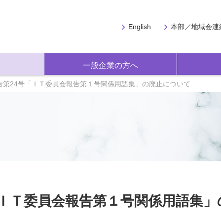
English
本部／地域会連
一般企業の方へ
告第24号「ＩＴ委員会報告第１号関係用語集」の廃止について
「ＩＴ委員会報告第１号関係用語集」