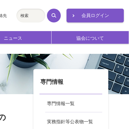
会員ログイン
絡先
検
索
ニュース
協会について
専門情報
専門情報一覧
の
実務指針等公表物一覧