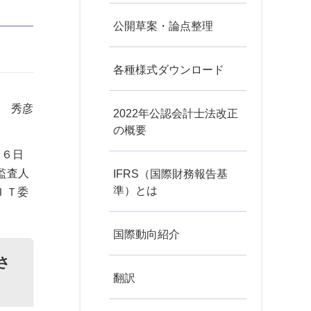
公開草案・論点整理
各種様式ダウンロード
城 秀彦
2022年公認会計士法改正
の概要
月６日
監査人
IFRS（国際財務報告基
準）とは
ＩＴ委
国際動向紹介
さ
翻訳