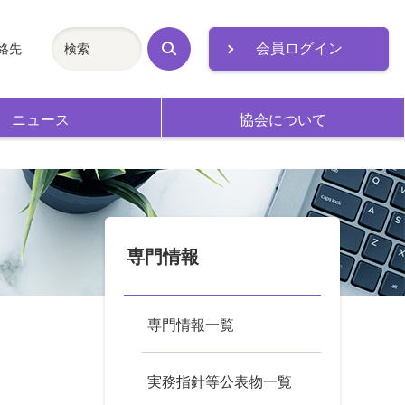
会員ログイン
絡先
検
索
ニュース
協会について
専門情報
専門情報一覧
の
実務指針等公表物一覧