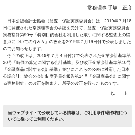
常務理事 手塚 正彦
日本公認会計士協会（監査・保証実務委員会）は、2019年７月18
日に開催された常務理事会の承認を受けて、監査・保証実務委員会
実務指針第90号「特別目的会社を利用した取引に関する監査上の留
意点についてのＱ＆Ａ」の改正を2019年７月19日付で公表しました
のでお知らせします。
今回の改正は、2019年７月４日付けで公表された企業会計基準第
30号「時価の算定に関する会計基準」及び改正企業会計基準第10号
「金融商品に関する会計基準」並びにこれらの公表に対応した日本
公認会計士協会の会計制度委員会報告第14号「金融商品会計に関す
る実務指針」の改正を踏まえ、所要の改正を行ったものです。
以 上
当ウェブサイトで公表している情報は、
ご利用条件/著作権につ
いて
に従ってご利用ください。