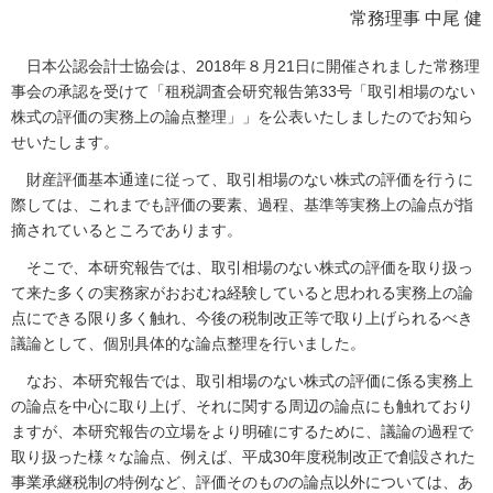
常務理事 中尾 健
日本公認会計士協会は、2018年８月21日に開催されました常務理
事会の承認を受けて「租税調査会研究報告第33号「取引相場のない
株式の評価の実務上の論点整理」」を公表いたしましたのでお知ら
せいたします。
財産評価基本通達に従って、取引相場のない株式の評価を行うに
際しては、これまでも評価の要素、過程、基準等実務上の論点が指
摘されているところであります。
そこで、本研究報告では、取引相場のない株式の評価を取り扱っ
て来た多くの実務家がおおむね経験していると思われる実務上の論
点にできる限り多く触れ、今後の税制改正等で取り上げられるべき
議論として、個別具体的な論点整理を行いました。
なお、本研究報告では、取引相場のない株式の評価に係る実務上
の論点を中心に取り上げ、それに関する周辺の論点にも触れており
ますが、本研究報告の立場をより明確にするために、議論の過程で
取り扱った様々な論点、例えば、平成30年度税制改正で創設された
事業承継税制の特例など、評価そのものの論点以外については、あ