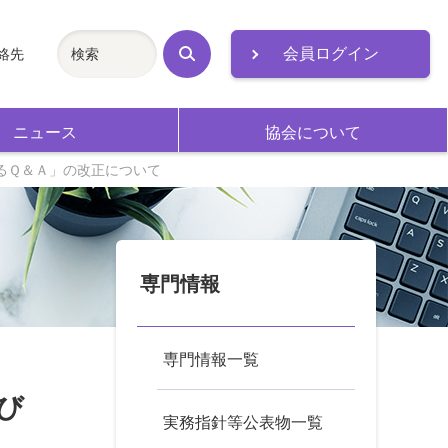
会員ログイン
絡先
検
索
ニュース
協会について
るＱ＆Ａ」の改正について
専門情報
専門情報一覧
び
実務指針等公表物一覧