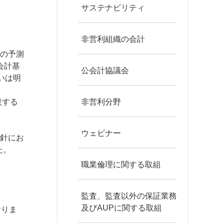
サステナビリティ
非営利組織の会計
の予測
会計基
公会計協議会
いは明
設する
非営利分野
ウェビナー
針にお
た。
職業倫理に関する取組
監査、監査以外の保証業務
及びAUPに関する取組
おりま