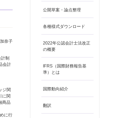
公開草案・論点整理
各種様式ダウンロード
 加奈子
2022年公認会計士法改正
の概要
会計制
品会計
IFRS（国際財務報告基
。
準）とは
国際動向紹介
ッジ関
引に関
融商品
翻訳
めに行