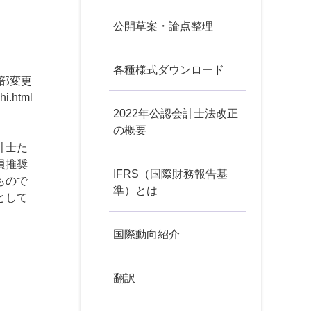
公開草案・論点整理
各種様式ダウンロード
一部変更
hi.html
2022年公認会計士法改正
の概要
計士た
員推奨
IFRS（国際財務報告基
もので
準）とは
として
国際動向紹介
翻訳