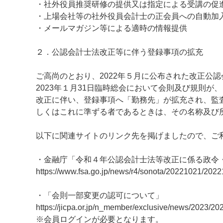
・社外役員推奨研修の提供又は指定による受講の促
・上場会社等の社外役員会計士の正会員への自動加
・メールマガジン等による適時の情報提供
２．公認会計士法改正等に伴う登録事項の拡充
ご高尚のとおり、2022年５月に公布された改正公認
2023年１月31日臨時総会において会則及び規則が
改正に伴い、登録事項へ「勤務先」が拡充され、監
しくはこれに準ずる者であるときは、その名称及び
以下に関連サイトのリンク先を掲げましたので、ご
・金融庁「令和４年公認会計士法等改正に係る政令
https://www.fsa.go.jp/news/r4/sonota/20221021/2022
・「会則一部変更の認可について」
https://jicpa.or.jp/n_member/exclusive/news/2023/2
※会員ログインが必要となります。