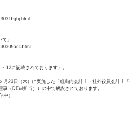
」
230310ghj.html
いて」
0230309acc.html
４～12に記載されております）。
年３月23日（木）に実施した「組織内会計士・社外役員会計士
理事（DE&I担当））の中で解説されております。
信中）