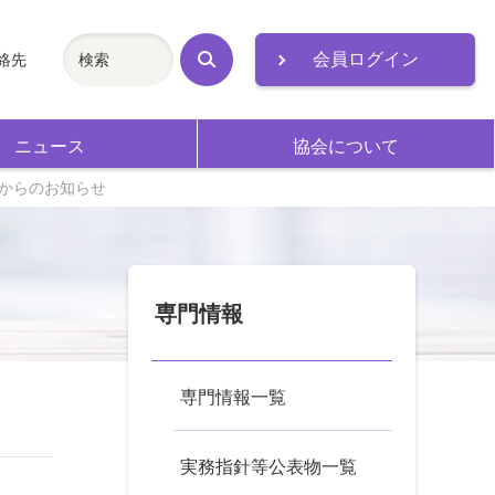
会員ログイン
絡先
検
索
ニュース
協会について
からのお知らせ
専門情報
専門情報一覧
実務指針等公表物一覧