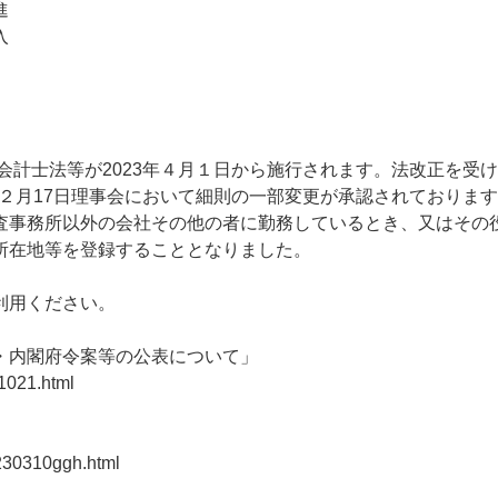
進
入
会計士法等が2023年４月１日から施行されます。法改正を受
、２月17日理事会において細則の一部変更が承認されております
査事務所以外の会社その他の者に勤務しているとき、又はその
所在地等を登録することとなりました。
利用ください。
・内閣府令案等の公表について」
1021.html
0230310ggh.html