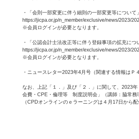
・「会則一部変更に伴う細則の一部変更等について
https://jicpa.or.jp/n_member/exclusive/news/2023/20
※会員ログインが必要となります。
・「公認会計士法改正等に伴う登録事項の拡充につ
https://jicpa.or.jp/n_member/exclusive/news/2023/2
※会員ログインが必要となります。
・ニュースレター2023年4月号（関連する情報はＰ
なお、上記「１．」及び「２．」に関して、2023
会費・CPE・倫理等 制度説明会」（講師：脇常務
（CPDオンラインのｅラーニングは４月17日から配