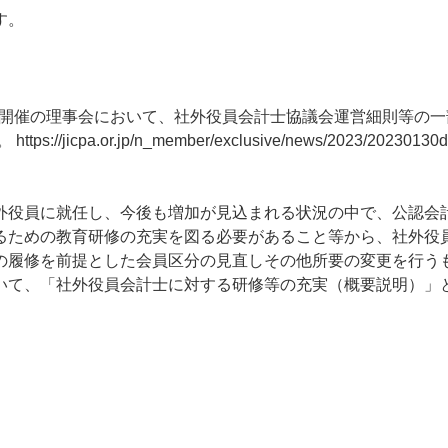
す。
3日開催の理事会において、社外役員会計士協議会運営細則等の
）。
https://jicpa.or.jp/n_member/exclusive/news/2023/20230130d
外役員に就任し、今後も増加が見込まれる状況の中で、公認会
るための教育研修の充実を図る必要があること等から、社外役
の履修を前提とした会員区分の見直しその他所要の変更を行う
いて、「社外役員会計士に対する研修等の充実（概要説明）」
。