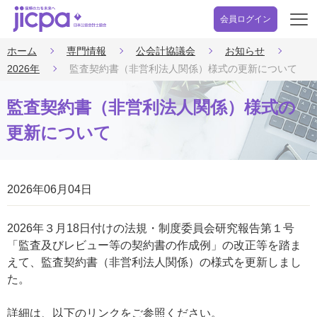
会員ログイン
開
く
ホーム
専門情報
公会計協議会
お知らせ
2026年
監査契約書（非営利法人関係）様式の更新について
監査契約書（非営利法人関係）様式の
更新について
2026年06月04日
2026年３月18日付けの法規・制度委員会研究報告第１号
「監査及びレビュー等の契約書の作成例」の改正等を踏ま
えて、監査契約書（非営利法人関係）の様式を更新しまし
た。
詳細は、以下のリンクをご参照ください。