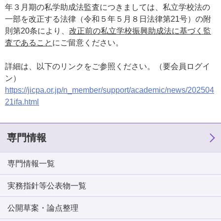
年３月期の私学助成法監査につきましては、私立学校法の
一部を改正する法律（令和５年５月８日法律第21号）の附
則第20条により、
改正前の私立学校振興助成法に基づく監
査であること
にご留意ください。
詳細は、以下のリンクをご参照ください。（要会員ログイ
ン）
https://jicpa.or.jp/n_member/support/academic/news/202504
21ifa.html
専門情報
専門情報一覧
実務指針等公表物一覧
公開草案・論点整理