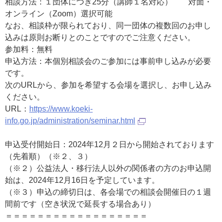
相談方法：１団体につき25分（講師１名対応） 対面・
オンライン（Zoom）選択可能
なお、相談枠が限られており、同一団体の複数回のお申し
込みは原則お断りとのことですのでご注意ください。
参加料：無料
申込方法：本個別相談会のご参加には事前申し込みが必要
です。
次のURLから、参加を希望する会場を選択し、お申し込み
ください。
URL：
https://www.koeki-
info.go.jp/administration/seminar.html
申込受付開始日：2024年12月２日から開始されております
（先着順）（※２、３）
（※２）公益法人・移行法人以外の関係者の方のお申込開
始は、2024年12月16日を予定しています。
（※３）申込の締切日は、各会場での相談会開催日の１週
間前です（空き状況で延長する場合あり）
＝＝＝＝＝＝＝＝＝＝＝＝＝＝＝＝＝＝