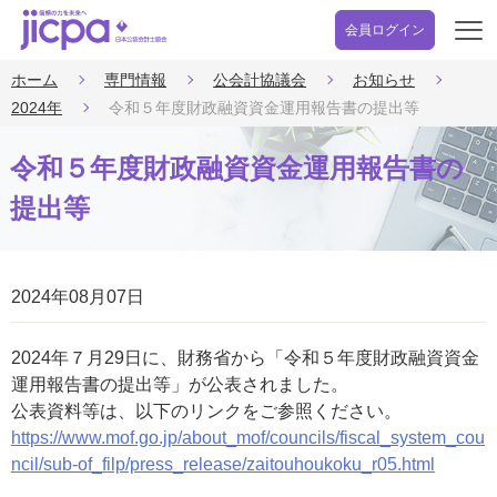
会員ログイン
開
く
ホーム
専門情報
公会計協議会
お知らせ
2024年
令和５年度財政融資資金運用報告書の提出等
令和５年度財政融資資金運用報告書の
提出等
2024年08月07日
2024年７月29日に、財務省から「令和５年度財政融資資金
運用報告書の提出等」が公表されました。
公表資料等は、以下のリンクをご参照ください。
https://www.mof.go.jp/about_mof/councils/fiscal_system_cou
ncil/sub-of_filp/press_release/zaitouhoukoku_r05.html