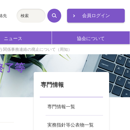
会員ログイン
絡先
検
索
ニュース
協会について
う関係事務連絡の廃止について（周知）
終了等
専門情報
専門情報一覧
実務指針等公表物一覧