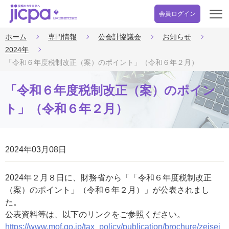
会員ログイン
開
く
ホーム
専門情報
公会計協議会
お知らせ
2024年
「令和６年度税制改正（案）のポイント」（令和６年２月）
「令和６年度税制改正（案）のポイン
ト」（令和６年２月）
2024年03月08日
2024年２月８日に、財務省から「「令和６年度税制改正
（案）のポイント」（令和６年２月）」が公表されまし
た。
公表資料等は、以下のリンクをご参照ください。
https://www.mof.go.jp/tax_policy/publication/brochure/zeisei