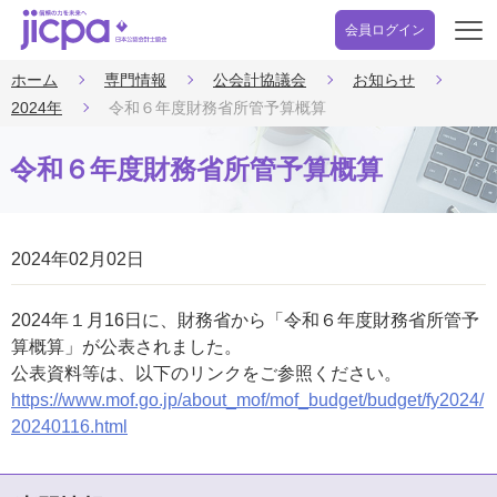
会員ログイン
開
く
ホーム
専門情報
公会計協議会
お知らせ
2024年
令和６年度財務省所管予算概算
令和６年度財務省所管予算概算
2024年02月02日
2024年１月16日に、財務省から「令和６年度財務省所管予
算概算」が公表されました。
公表資料等は、以下のリンクをご参照ください。
https://www.mof.go.jp/about_mof/mof_budget/budget/fy2024/
20240116.html