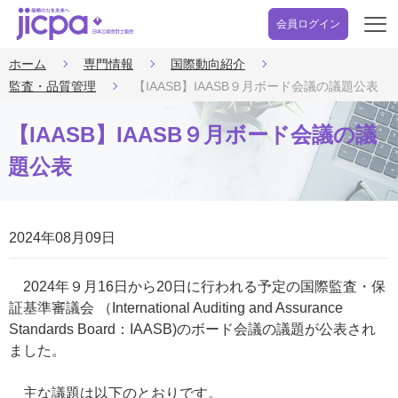
会員ログイン
開
く
ホーム
専門情報
国際動向紹介
監査・品質管理
【IAASB】IAASB９月ボード会議の議題公表
【IAASB】IAASB９月ボード会議の議
題公表
2024年08月09日
2024年９月16日から20日に行われる予定の国際監査・保
証基準審議会 （International Auditing and Assurance
Standards Board：IAASB)のボード会議の議題が公表され
ました。
主な議題は以下のとおりです。